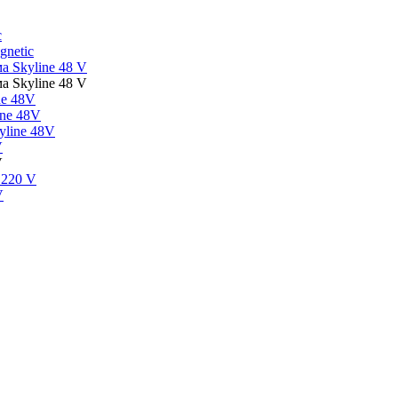
c
gnetic
а Skyline 48 V
а Skyline 48 V
ne 48V
ine 48V
line 48V
V
V
 220 V
V