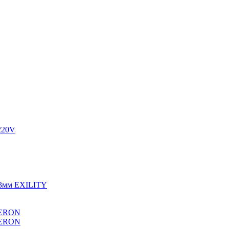
220V
23мм EXILITY
FERON
FERON