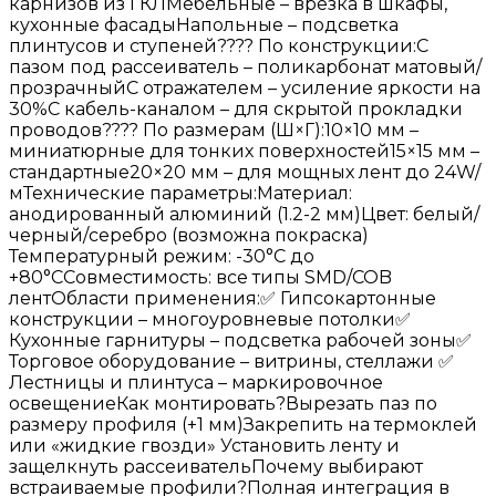
карнизов из ГКЛМебельные – врезка в шкафы,
кухонные фасадыНапольные – подсветка
плинтусов и ступеней???? По конструкции:С
пазом под рассеиватель – поликарбонат матовый/
прозрачныйС отражателем – усиление яркости на
30%С кабель-каналом – для скрытой прокладки
проводов???? По размерам (Ш×Г):10×10 мм –
миниатюрные для тонких поверхностей15×15 мм –
стандартные20×20 мм – для мощных лент до 24W/
мТехнические параметры:Материал:
анодированный алюминий (1.2-2 мм)Цвет: белый/
черный/серебро (возможна покраска)
Температурный режим: -30°C до
+80°CСовместимость: все типы SMD/COB
лентОбласти применения:✅ Гипсокартонные
конструкции – многоуровневые потолки✅
Кухонные гарнитуры – подсветка рабочей зоны✅
Торговое оборудование – витрины, стеллажи ✅
Лестницы и плинтуса – маркировочное
освещениеКак монтировать?Вырезать паз по
размеру профиля (+1 мм)Закрепить на термоклей
или «жидкие гвозди» Установить ленту и
защелкнуть рассеивательПочему выбирают
встраиваемые профили?Полная интеграция в