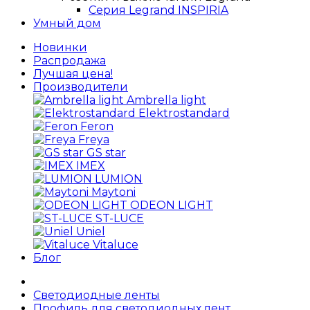
Серия Legrand INSPIRIA
Умный дом
Новинки
Распродажа
Лучшая цена!
Производители
Ambrella light
Elektrostandard
Feron
Freya
GS star
IMEX
LUMION
Maytoni
ODEON LIGHT
ST-LUCE
Uniel
Vitaluce
Блог
Светодиодные ленты
Профиль для светодиодных лент