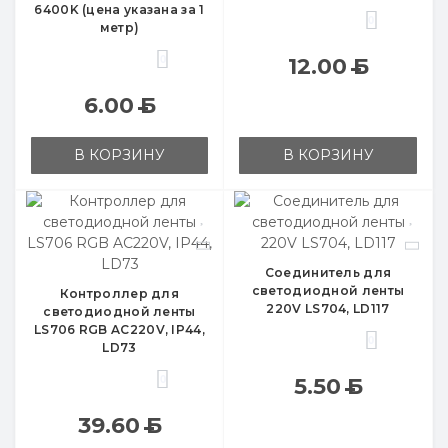
6400K (цена указана за 1
0
метр)
0
12.00
Б
6.00
Б
В КОРЗИНУ
В КОРЗИНУ
Соединитель для
светодиодной ленты
Контроллер для
220V LS704, LD117
светодиодной ленты
LS706 RGB AC220V, IP44,
0
LD73
0
5.50
Б
39.60
Б