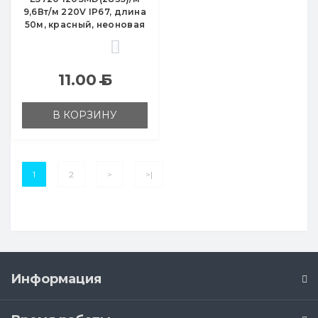
9,6Вт/м 220V IP67, длина
50м, красный, неоновая
0
11.00
Б
В КОРЗИНУ
1
2
>
>|
Информация