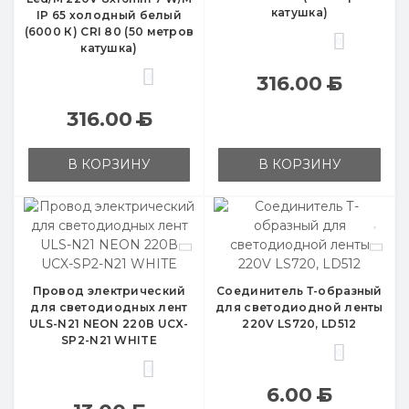
катушка)
IP 65 холодный белый
(6000 К) CRI 80 (50 метров
0
катушка)
0
316.00
Б
316.00
Б
В КОРЗИНУ
В КОРЗИНУ
Провод электрический
Соединитель Т-образный
для светодиодных лент
для светодиодной ленты
ULS-N21 NEON 220В UCX-
220V LS720, LD512
SP2-N21 WHITE
0
0
6.00
Б