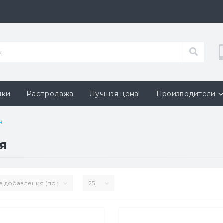
нки
Распродажа
Лучшая цена!
Производители
я
я