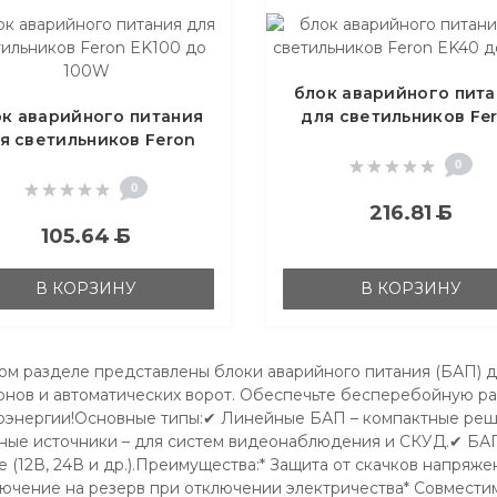
блок аварийного пит
к аварийного питания
для светильников Fe
я светильников Feron
EK40 до 40W
EK100 до 100W
0
0
216.81
Б
105.64
Б
В КОРЗИНУ
В КОРЗИНУ
ом разделе представлены блоки аварийного питания (БАП) д
нов и автоматических ворот. Обеспечьте бесперебойную р
оэнергии!Основные типы:✔ Линейные БАП – компактные реш
ные источники – для систем видеонаблюдения и СКУД.✔ БАП
е (12В, 24В и др.).Преимущества:* Защита от скачков напряж
ючение на резерв при отключении электричества* Совмести