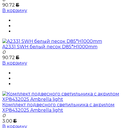
90.72
Б
В корзину
A2331 SWH белый песок D85*H1000mm
0
90.72
Б
В корзину
Комплект подвесного светильника с акрилом
XP8432025 Ambrella light
0
3.00
Б
В корзину