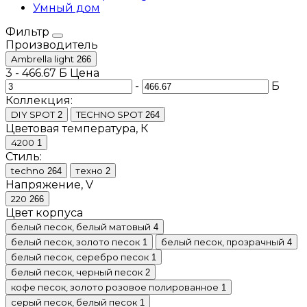
Умный дом
Фильтр
Производитель
Ambrella light
266
3
-
466.67
Б
Цена
-
Б
Коллекция:
DIY SPOT
TECHNO SPOT
2
264
Цветовая температура, К
4200
1
Стиль:
techno
техно
264
2
Напряжение, V
220
266
Цвет корпуса
белый песок, белый матовый
4
белый песок, золото песок
белый песок, прозрачный
1
4
белый песок, серебро песок
1
белый песок, черный песок
2
кофе песок, золото розовое полированное
1
серый песок, белый песок
1