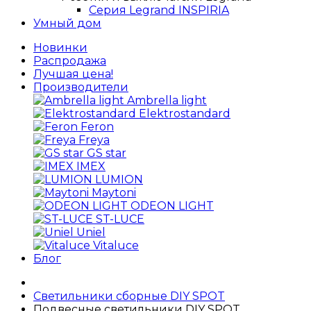
Серия Legrand INSPIRIA
Умный дом
Новинки
Распродажа
Лучшая цена!
Производители
Ambrella light
Elektrostandard
Feron
Freya
GS star
IMEX
LUMION
Maytoni
ODEON LIGHT
ST-LUCE
Uniel
Vitaluce
Блог
Светильники сборные DIY SPOT
Подвесные светильники DIY SPOT