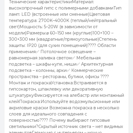
Технические характеристикиМатериал:
высокопрочный гипс с полимерными добавкамиТип
ламп: LED (встроенные или сменные)Цветовая
температура: 2700K–4000K (теплый/нейтральный
свет)Мощность: 5–20W (в зависимости от
модели)Размеры:⌀ 60–150 мм (круглые)100×100 –
300×300 мм (квадратные/прямоугольные)Степень
защиты: IP20 (для сухих помещений)???? Области
применения✅ Потолочное освещение –
равномерная заливка светом✅ Мебельная
подсветка – шкафы-купе, ниши✅ Архитектурная
подсветка – колонны, арки✅ Коммерческие
пространства – рестораны, бутики, офисы ????
Монтаж и покраскаУстановка:Встраивается в
гипсокартон, шпаклевку или декоративную
штукатуркуФиксируется на алебастр или монтажный
клейПокраска:Используйте водоэмульсионные или
акриловые краски Возможна покраска в несколько
слоев для идеального совпадения с
поверхностью???? Почему выбирают гипсовые
светильники?Скрытый источник света – нет видимых
элементовГармония с интерьером – можно