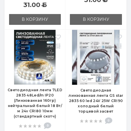
31.00
Б
В КОРЗИНУ
В КОРЗИНУ
Светодиодная лента 7LED
Светодиодная
2835 48Led/m IP20
линзованная лента GS star
(Линзованная 160гр)
2835 60 led 24V 25W CRI90
нейтральный белый 18 Вт/
холодный белый
м 24v CRI80 10мм
торцевой засвет
(стандартный скотч)
0
0