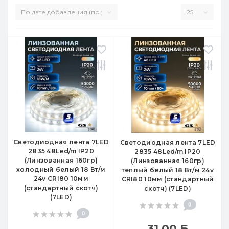
Светодиодная лента 7LED
Светодиодная лента 7LED
2835 48Led/m IP20
2835 48Led/m IP20
(Линзованная 160гр)
(Линзованная 160гр)
холодный белый 18 Вт/м
теплый белый 18 Вт/м 24v
24v CRI80 10мм
CRI80 10мм (стандартный
(стандартный скотч)
скотч) (7LED)
(7LED)
0
0
31.00
Б