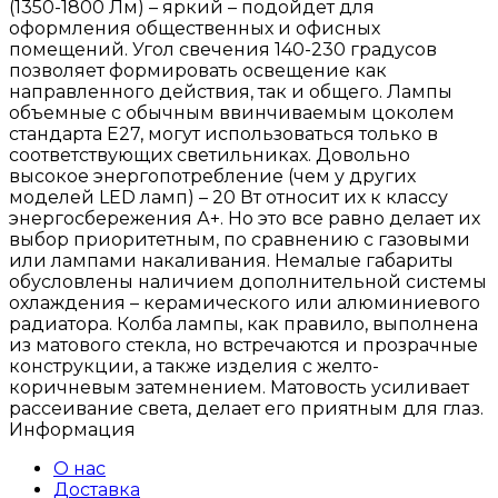
(1350-1800 Лм) – яркий – подойдет для
оформления общественных и офисных
помещений. Угол свечения 140-230 градусов
позволяет формировать освещение как
направленного действия, так и общего. Лампы
объемные с обычным ввинчиваемым цоколем
стандарта Е27, могут использоваться только в
соответствующих светильниках. Довольно
высокое энергопотребление (чем у других
моделей LED ламп) – 20 Вт относит их к классу
энергосбережения А+. Но это все равно делает их
выбор приоритетным, по сравнению с газовыми
или лампами накаливания. Немалые габариты
обусловлены наличием дополнительной системы
охлаждения – керамического или алюминиевого
радиатора. Колба лампы, как правило, выполнена
из матового стекла, но встречаются и прозрачные
конструкции, а также изделия с желто-
коричневым затемнением. Матовость усиливает
рассеивание света, делает его приятным для глаз.
Информация
О нас
Доставка