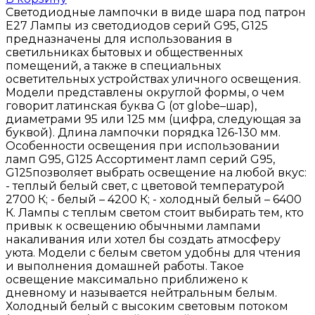
Светодиодные лампочки в виде шара под патрон
Е27 Лампы из светодиодов серий G95, G125
предназначены для использования в
светильниках бытовых и общественных
помещений, а также в специальных
осветительных устройствах уличного освещения.
Модели представлены округлой формы, о чем
говорит латинская буква G (от globe–шар),
диаметрами 95 или 125 мм (цифра, следующая за
буквой). Длина лампочки порядка 126-130 мм.
Особенности освещения при использовании
ламп G95, G125 Ассортимент ламп серий G95,
G125позволяет выбрать освещение на любой вкус:
- теплый белый свет, с цветовой температурой
2700 К; - белый – 4200 К; - холодный белый – 6400
К. Лампы с теплым светом стоит выбирать тем, кто
привык к освещению обычными лампами
накаливания или хотел бы создать атмосферу
уюта. Модели с белым светом удобны для чтения
и выполнения домашней работы. Такое
освещение максимально приближено к
дневному и называется нейтральным белым.
Холодный белый с высоким световым потоком