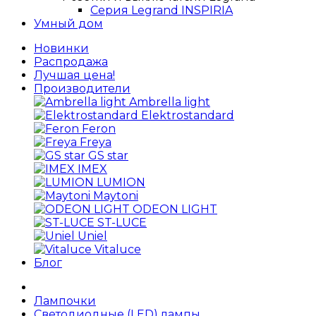
Серия Legrand INSPIRIA
Умный дом
Новинки
Распродажа
Лучшая цена!
Производители
Ambrella light
Elektrostandard
Feron
Freya
GS star
IMEX
LUMION
Maytoni
ODEON LIGHT
ST-LUCE
Uniel
Vitaluce
Блог
Лампочки
Светодиодные (LED) лампы