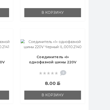
В КОРЗИНУ
Соединитель «I»
0V
однофазной шины 220V
1
Черный IL.0010.2140
0
8.00
Б
В КОРЗИНУ