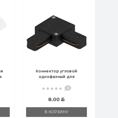
ля
Коннектор угловой
х
однофазный для
й
шинопровода, черный,
LD1007
0
8.00
Б
В КОРЗИНУ