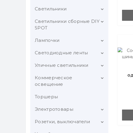
системе Skyline 220 V
Ultra Slim
встраиваемым системам
Светильники
Классические бра
Skyline 48V
Светильники к Magnetic Ultra
Slim
Светодиодные бра
Светильники сборные DIY
Карданные светильники
SPOT
Бра лофт стиль
Настенно-потолочные
Лампочки
Встраиваемые светильники
Настенные светильники
Подвесные светильники
DIY SPOT
SPOT
Светодиодные ленты
Светодиодные (LED)
Накладные светильники
Накладные светильники DIY
лампы
Подсветки для картин и
SPOT
Уличные светильники
Светодиодная лента на 12V
зеркал
Точечные светильники
Лампы для растений и
Лампы общего назначения
о
ЛОН (A55-65)
Подвесные светильники DIY
птицеводства
Светодиодная лента на 24V
Коммерческое
Уличные настенные
Точечные светильники с
SPOT
освещение
LED подсветкой
Светодиодные лампы MR16
Ретро лампы Эдиссона
Светодиодная лента COB
Уличные подвесные
GU5.3
Трековые светильники DIY
Торшеры
Светильники GRILYATO
Встраиваемые под покраску
SPOT
Лампы для холодильников и
Термостойкая светодиодная
Герметичная светодиодная
Напольные светильники
Светодиодные лампы MR16
лента COB
духовок
лента
Светильники АРМСТРОНГ
Электротовары
GU10
Настольные лампы
Консольные
Открытая светодиодная
Аккумуляторные
Адресная светодиодная
Светильники в гараж, склад,
Розетки, выключатели
Выключатели с пультом
Светодиодные лампы GX53
лента COB
Подсветка ниш, лестниц,
светодиодные лампы
лента spi
Прожекторы
спортзал
дистанционного управления
стен