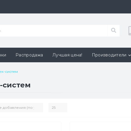
нки
Распродажа
Лучшая цена!
Производители
ек-систем
-систем