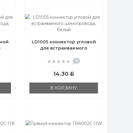
ямой
LD1005 коннектор угловой
о
для встраиваемого
ый
шинопровода, белый
0
14.30
Б
В КОРЗИНУ