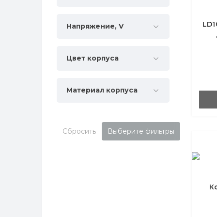
Контроллеры для RGB лент
Профиль в гипсокартон
LD1
Напряжение, V
Датчики и маты для зеркал
Профиль для улиц и влажных
помещений IP67
ш
Цвет корпуса
Материал корпуса
Сбросить
Выберите фильтры
К