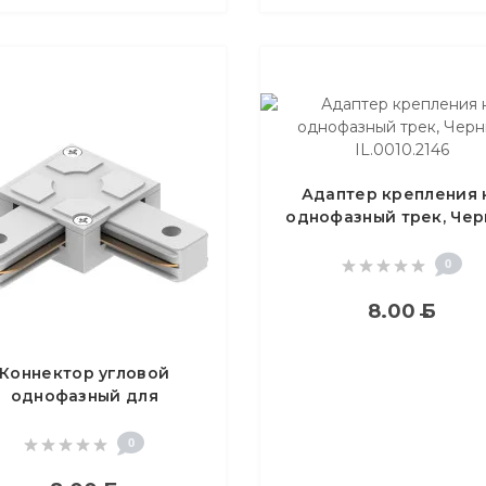
Адаптер крепления 
однофазный трек, Че
IL.0010.2146
0
8.00
Б
Коннектор угловой
однофазный для
инопровода, белый,
LD1007
0