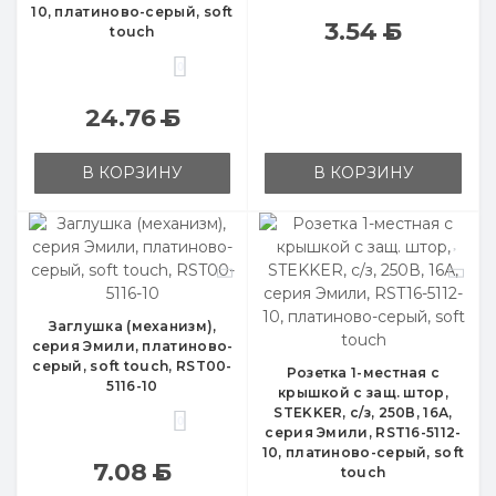
10, платиново-серый, soft
3.54
Б
touch
0
24.76
Б
В КОРЗИНУ
В КОРЗИНУ
Заглушка (механизм),
серия Эмили, платиново-
серый, soft touch, RST00-
Розетка 1-местная с
5116-10
крышкой с защ. штор,
STEKKER, с/з, 250В, 16А,
0
серия Эмили, RST16-5112-
10, платиново-серый, soft
7.08
Б
touch