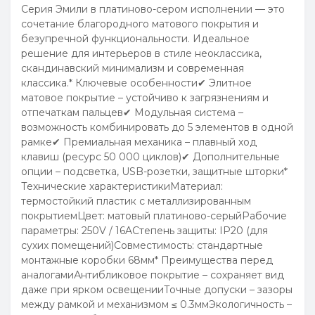
Серия Эмили в платиново-сером исполнении — это
сочетание благородного матового покрытия и
безупречной функциональности. Идеальное
решение для интерьеров в стиле неоклассика,
скандинавский минимализм и современная
классика.* Ключевые особенности✔ Элитное
матовое покрытие – устойчиво к загрязнениям и
отпечаткам пальцев✔ Модульная система –
возможность комбинировать до 5 элементов в одной
рамке✔ Премиальная механика – плавный ход
клавиш (ресурс 50 000 циклов)✔ Дополнительные
опции – подсветка, USB-розетки, защитные шторки*
Технические характеристикиМатериал:
термостойкий пластик с металлизированным
покрытиемЦвет: матовый платиново-серыйРабочие
параметры: 250V / 16AСтепень защиты: IP20 (для
сухих помещений)Совместимость: стандартные
монтажные коробки 68мм* Преимущества перед
аналогамиАнтибликовое покрытие – сохраняет вид
даже при ярком освещенииТочные допуски – зазоры
между рамкой и механизмом ≤ 0.3ммЭкологичность –