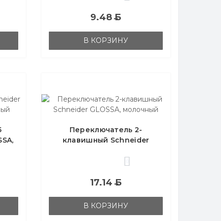
9.48
Б
В КОРЗИНУ
5
Переключатель 2-
SSA,
клавишный Schneider
GLOSSA, молочный
0
17.14
Б
В КОРЗИНУ