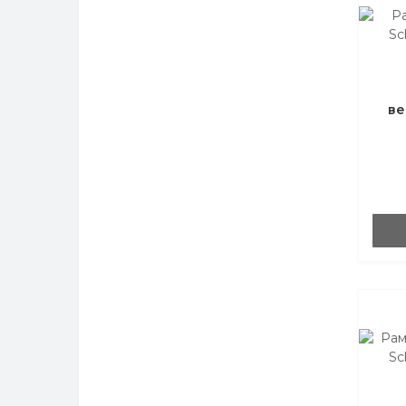
ве
Ele