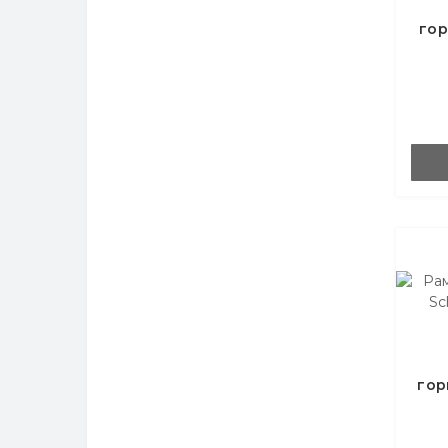
гор
Ele
гор
Ele