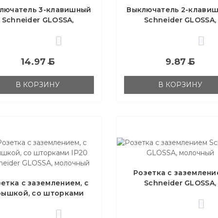
лючатель 3-клавишный
Выключатель 2-клави
Schneider GLOSSA,
Schneider GLOSSA,
молочный
молочный
0
0
14.97
Б
9.87
Б
В КОРЗИНУ
В КОРЗИНУ
Розетка с заземлен
етка с заземлением, с
Schneider GLOSSA,
рышкой, со шторками
молочный
P20 Schneider GLOSSA,
0
молочный
0