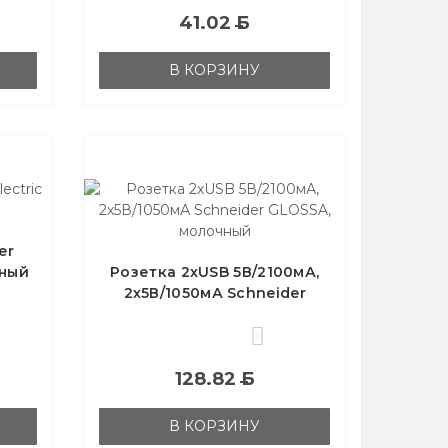
41.02
Б
В КОРЗИНУ
er
чный
Розетка 2xUSB 5В/2100мА,
2х5В/1050мА Schneider
GLOSSA, молочный
0
128.82
Б
В КОРЗИНУ