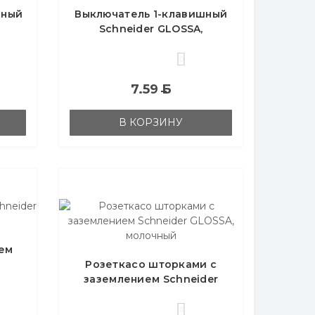
шный
Выключатель 1-клавишный
Schneider GLOSSA,
молочный
0
7.59
Б
В КОРЗИНУ
ием
Розеткасо шторками с
заземлением Schneider
GLOSSA, молочный
0