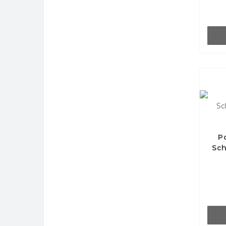
Р
Sch