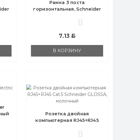
Рамка 3 поста
ider
горизонтальная, Schneider
чный
Electric GLOSSA,молочный
0
7.13
Б
В КОРЗИНУ
er
чный
Розетка двойная
компьютерная RJ45+RJ45
Cat.5 Schneider GLOSSA,
молочный
0