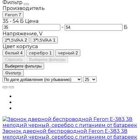
Фильтр
Производитель
Feron
7
35
-
54
Б
Цена
-
Б
Напряжение, V
2*1,5V/AA
3*1,5V/AA
2
1
Цвет корпуса
белый
серебро
черный
4
1
2
Сбросить
Выберите фильтры
Выберите фильтры
Фильтр
Звонок дверной беспроводной Feron E-383 38
мелодий черный, серебро с питанием от батареек