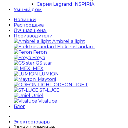
Серия Legrand INSPIRIA
Умный дом
Новинки
Распродажа
Лучшая цена!
Производители
Ambrella light
Elektrostandard
Feron
Freya
GS star
IMEX
LUMION
Maytoni
ODEON LIGHT
ST-LUCE
Uniel
Vitaluce
Блог
Электротовары
Звонки дверные