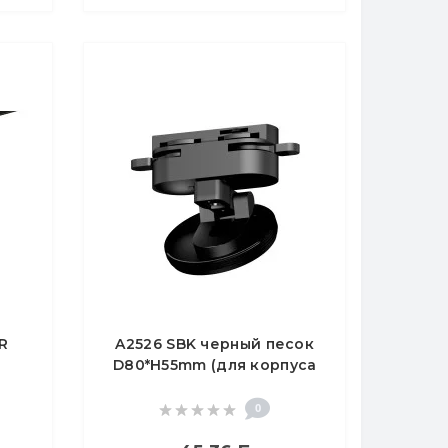
FR
A2526 SBK черный песок
D80*H55mm (для корпуса
ый
D60mm)
ый
0