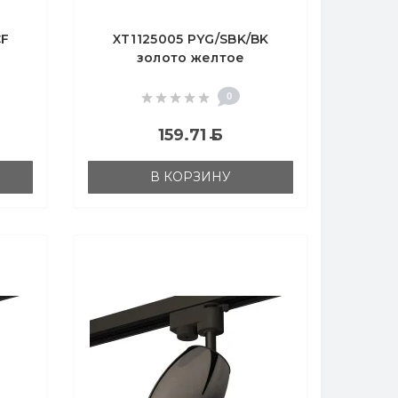
CF
XT1125005 PYG/SBK/BK
золото желтое
ый
полированное/черный
.3
песок/тонированный MR16
0
GU5.3
159.71
Б
В КОРЗИНУ