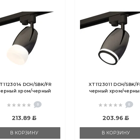
T1123014 DCH/SBK/FR
XT1123011 DCH/SBK/F
черный хром/черный
черный хром/черны
есок/белый матовый
песок/белый матов
16 GU5.3 (A2521, C1123,
MR16 GU5.3 (A2521, C11
0
0
N7177)
N7121)
213.89
Б
203.96
Б
В КОРЗИНУ
В КОРЗИНУ