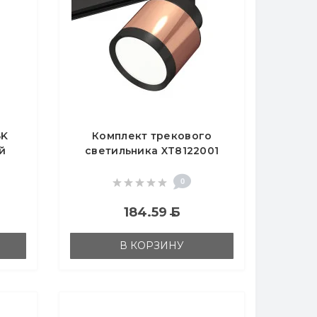
BK
Комплект трекового
й
светильника XT8122001
MR16
Ambrella light
192)
0
184.59
Б
В КОРЗИНУ