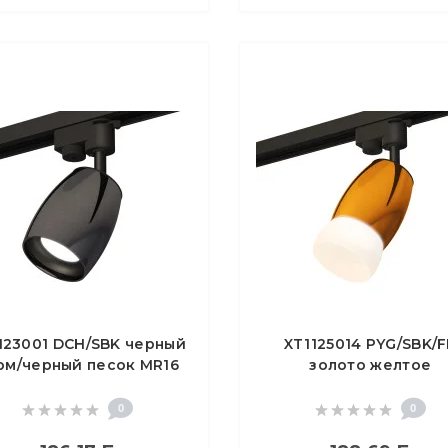
123001 DCH/SBK черный
XT1125014 PYG/SBK/
ом/черный песок MR16
золото желтое
.3 (A2521, C1123, N7021)
полированное/черн
песок/белый матов
0
0
MR16 GU5.3