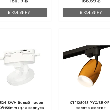
186.17
Б
188.69
Б
В КОРЗИНУ
В КОРЗИНУ
524 SWH белый песок
XT1125013 PYG/SBK/F
0*H55mm (для корпуса
золото желтое