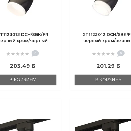
T1123013 DCH/SBK/FR
XT1123012 DCH/SBK/
черный хром/черный
черный хром/черны
есок/белый матовый
песок/белый матов
16 GU5.3 (A2521, C1123,
MR16 GU5.3 (A2521, C11
0
0
N7165)
N7160)
203.49
Б
201.29
Б
В КОРЗИНУ
В КОРЗИНУ