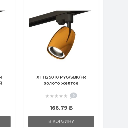
R
XT1125010 PYG/SBK/FR
й
золото желтое
ый
полированное/черный
23,
песок/белый матовый
0
MR16 GU5.3
166.79
Б
В КОРЗИНУ