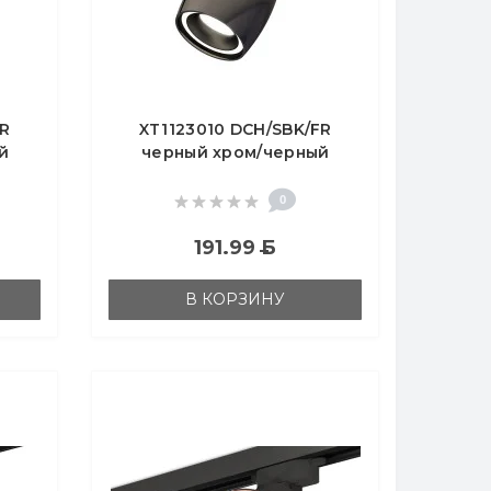
FR
XT1123010 DCH/SBK/FR
й
черный хром/черный
ый
песок/белый матовый
23,
MR16 GU5.3 (A2521, C1123,
0
N7111)
191.99
Б
В КОРЗИНУ