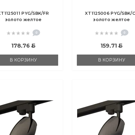
XT1125011 PYG/SBK/FR
XT1125006 PYG/SBK/
золото желтое
золото желтое
олированное/черный
полированное/черн
есок/белый матовый
песок/кофе MR16 GU5
0
0
MR16 GU5.3
(A2521, C1125, N7195)
178.76
Б
159.71
Б
В КОРЗИНУ
В КОРЗИНУ