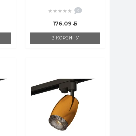
ый
полированное/черный
ый
песок/белый матовый
0
MR16 GU5.3
176.09
Б
В КОРЗИНУ