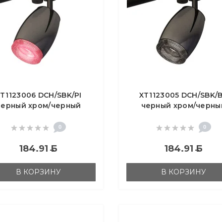
T1123006 DCH/SBK/PI
XT1123005 DCH/SBK/
черный хром/черный
черный хром/черны
ок/розовый MR16 GU5.3
песок/тонированный 
(A2521, C1123, N7193)
GU5.3 (A2521, C1123, N7
0
0
184.91
Б
184.91
Б
В КОРЗИНУ
В КОРЗИНУ