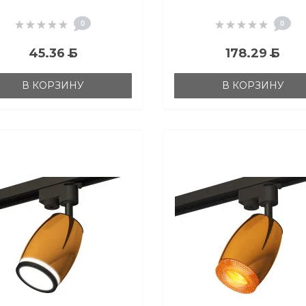
D60mm)
полированное/черн
песок/белый матов
0
0
MR16 GU5.3
45.36
Б
178.29
Б
В КОРЗИНУ
В КОРЗИНУ