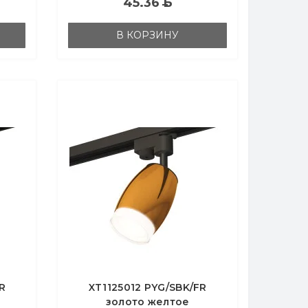
45.36
Б
В КОРЗИНУ
R
XT1125012 PYG/SBK/FR
золото желтое