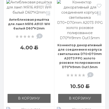
Антибликовая решётка
для ламп MR16 A9101 WH
былый D60*H2mm
0
Коннектор декоративный
4.00
Б
для соединения корпуса
светильника D70+D70mm
A2073 PPG золото
розовое полированное
D70*H9mm Out1.5mm
0
10.50
Б
В КОРЗИНУ
В КОРЗИНУ