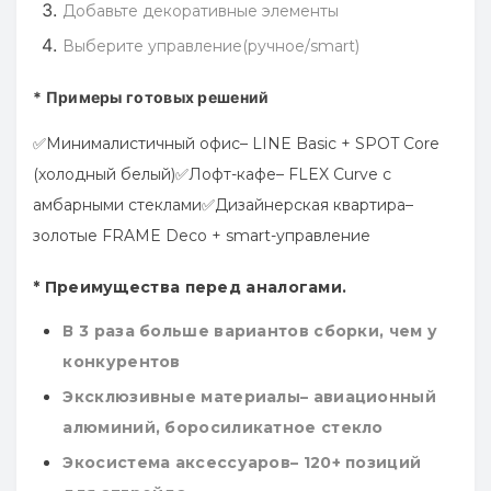
Добавьте
декоративные элементы
Выберите
управление(ручное/smart)
* Примеры готовых решений
✅
Минималистичный офис– LINE Basic + SPOT Core
(холодный белый)✅
Лофт-кафе– FLEX Curve с
амбарными стеклами✅
Дизайнерская квартира–
золотые FRAME Deco + smart-управление
* Преимущества перед аналогами
.
В 3 раза
больше вариантов сборки
, чем у
конкурентов
Эксклюзивные материалы– авиационный
алюминий, боросиликатное стекло
Экосистема аксессуаров– 120+ позиций