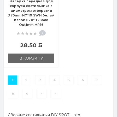
Насадка передняя для
корпуса светильника с
диаметром отверстия
D70mm N7110 SWH белый
песок D70*H28mm
Out1mm MR16
0
28.50
Б
В КОРЗИНУ
1
2
3
4
5
6
7
8
9
>
>|
Сборные светильники DIY SPOT— это