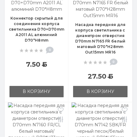
Коннектор скрытый для
соединения корпуса
Насадка передняя для
светильника D70+D70mm
корпуса светильника с
A2011 AL алюминий
диаметром отверстия
D70*H8mm
D70mm N7165 FR белый
матовый D70*H28mm
0
Out15mm MR16
0
7.50
Б
27.50
Б
В КОРЗИНУ
В КОРЗИНУ