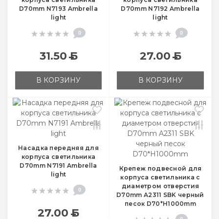
D70mm N7193 Ambrella
D70mm N7192 Ambrella
light
light
0
0
31.50
Б
27.00
Б
В КОРЗИНУ
В КОРЗИНУ
Насадка передняя для
корпуса светильника
D70mm N7191 Ambrella
Крепеж подвесной для
light
корпуса светильника с
диаметром отверстия
0
D70mm A2311 SBK черный
песок D70*H1000mm
27.00
Б
0