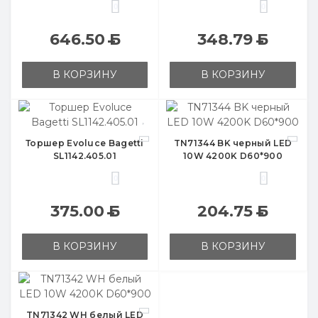
0
0
646.50
Б
348.79
Б
В КОРЗИНУ
В КОРЗИНУ
Торшер Evoluce Bagetti
TN71344 BK черный LED
SL1142.405.01
10W 4200K D60*900
0
0
375.00
Б
204.75
Б
В КОРЗИНУ
В КОРЗИНУ
TN71342 WH белый LED