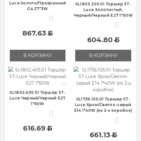
Luce Золото/Прозрачный
SL1803.205.01 Торшер ST-
G4 27*3W
Luce Золотистый,
Черный/Черный E27 1*60W
0
0
867.63
Б
604.80
Б
В КОРЗИНУ
В КОРЗИНУ
SL1802.405.01 Торшер ST-
Luce Черный/Черный E27
SL1756.105.01 Торшер ST-
1*60W
Luce Хром/Светло-серый
E14 1*40W (из 2-х коробок)
0
0
616.69
Б
661.13
Б