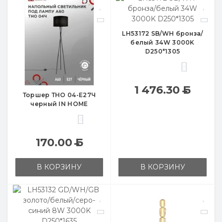
LH53172 SB/WH бронза/
белый 34W 3000K
D250*1305
0
1 476.30
Б
Торшер ТНО 04-Е27Ч
черный IN HOME
0
170.00
Б
В КОРЗИНУ
В КОРЗИНУ