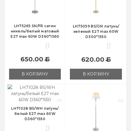
LH75265 SN/FR сатин
LH75059 BS/GN латунь/
никель/белый матовый
зеленый E27 max 60W
E27 max 60W D360*1560
D300*1550
0
0
650.00
Б
620.00
Б
В КОРЗИНУ
В КОРЗИНУ
LH71028 BS/WH латунь/
белый E27 max 60W
D360*1550
0