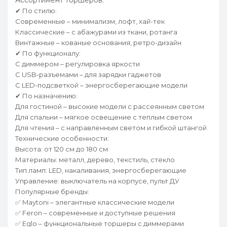
Ассортимент торшеров:
✔ По стилю:
Современные – минимализм, лофт, хай-тек
Классические – с абажурами из ткани, ротанга
Винтажные – кованые основания, ретро-дизайн
✔ По функционалу:
С диммером – регулировка яркости
С USB-разъемами – для зарядки гаджетов
С LED-подсветкой – энергосберегающие модели
✔ По назначению:
Для гостиной – высокие модели с рассеянным светом
Для спальни – мягкое освещение с теплым светом
Для чтения – с направленным светом и гибкой штангой
Технические особенности:
Высота: от 120 см до 180 см
Материалы: металл, дерево, текстиль, стекло
Тип ламп: LED, накаливания, энергосберегающие
Управление: выключатель на корпусе, пульт ДУ
Популярные бренды:
✅ Maytoni – элегантные классические модели
✅ Feron – современные и доступные решения
✅ Eglo – функциональные торшеры с диммерами