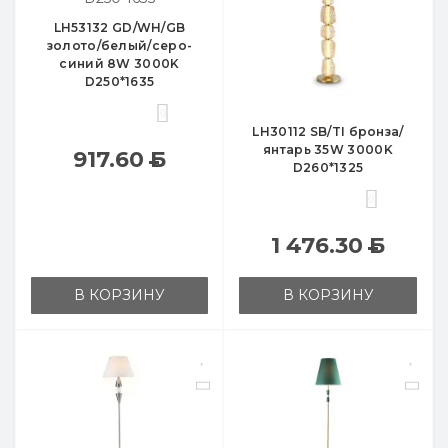
LH53132 GD/WH/GB
золото/белый/серо-
синий 8W 3000K
D250*1635
0
LH30112 SB/TI бронза/
янтарь 35W 3000K
917.60
Б
D260*1325
0
1 476.30
Б
В КОРЗИНУ
В КОРЗИНУ