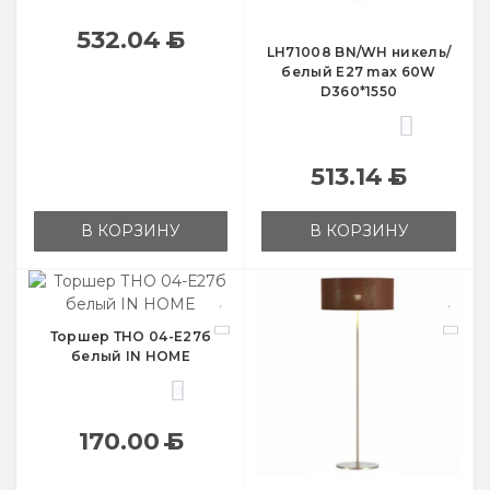
532.04
Б
LH71008 BN/WH никель/
белый E27 max 60W
D360*1550
0
513.14
Б
В КОРЗИНУ
В КОРЗИНУ
Торшер ТНО 04-Е27б
белый IN HOME
0
170.00
Б