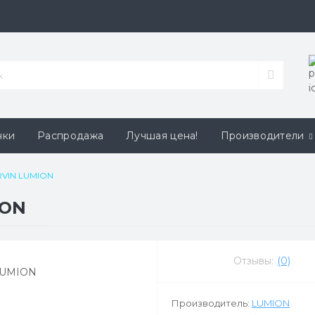
нки
Распродажа
Лучшая цена!
Производители
RVIN LUMION
ION
Отзывы:
(0)
Производитель:
LUMION