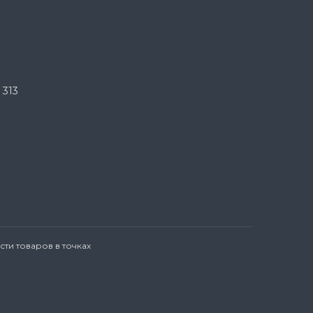
 313
ти товаров в точках