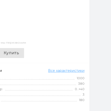
и мы перезвоним
Купить
и
Все характеристики
1000
380
р:
0..+40
3
180