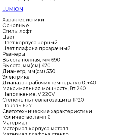
LUMION
Характеристики
Основные
Стиль:
лофт
Цвет
Цвет корпуса
черный
Цвет плафона
прозрачный
Размеры
Высота полная, мм
690
Высота, мм(см)
470
Диаметр, мм(см)
530
Электрика
Диапазон рабочих температур
0..+40
Максимальная мощность, Вт
240
Напряжение, V
220V
Степень пылевлагозащиты
IP20
Цоколь
E27
Светотехнические характеристики
Количество ламп
6
Материал
Материал корпуса
металл
Материал плафона
стекло