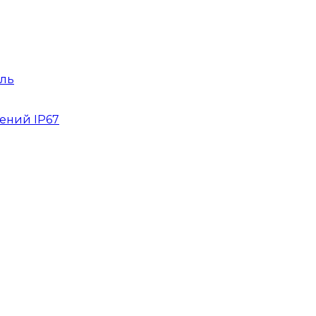
ль
ений IP67