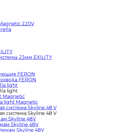
agnetic 220V
rella
ILITY
истемы 23мм EXILITY
тующие FERON
провода FERON
a light
a light
t Magnetic
light Magnetic
я система Skyline 48 V
я система Skyline 48 V
м Skyline 48V
ам Skyline 48V
емам Skyline 48V