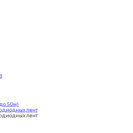
B
до 50м)
тодиодных лент
тодиодных лент