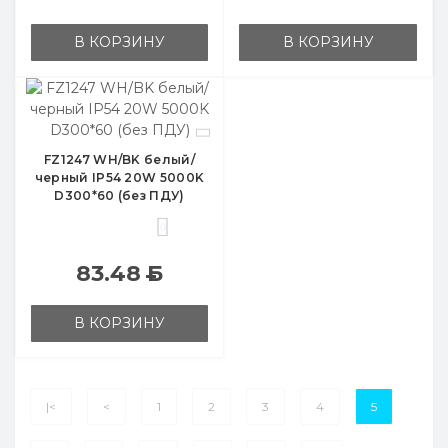
В КОРЗИНУ
В КОРЗИНУ
FZ1247 WH/BK белый/
черный IP54 20W 5000K
D300*60 (без ПДУ)
0
83.48
Б
В КОРЗИНУ
|<
<
1
2
3
4
5