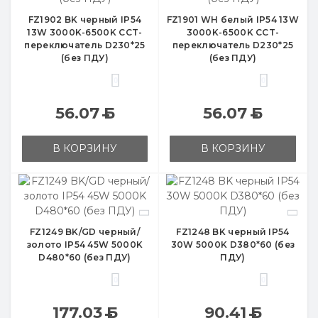
FZ1902 BK черный IP54
FZ1901 WH белый IP54 13W
13W 3000K-6500K CCT-
3000K-6500K CCT-
переключатель D230*25
переключатель D230*25
(без ПДУ)
(без ПДУ)
0
0
56.07
Б
56.07
Б
В КОРЗИНУ
В КОРЗИНУ
FZ1249 BK/GD черный/
FZ1248 BK черный IP54
золото IP54 45W 5000K
30W 5000K D380*60 (без
D480*60 (без ПДУ)
ПДУ)
0
0
177.03
Б
90.41
Б