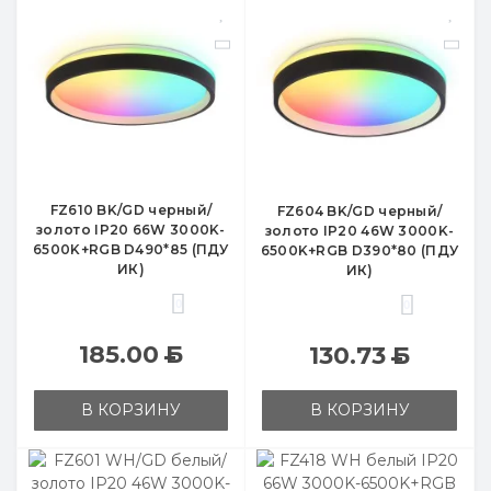
FZ610 BK/GD черный/
FZ604 BK/GD черный/
золото IP20 66W 3000K-
золото IP20 46W 3000K-
6500K+RGB D490*85 (ПДУ
6500K+RGB D390*80 (ПДУ
ИК)
ИК)
0
0
185.00
Б
130.73
Б
В КОРЗИНУ
В КОРЗИНУ