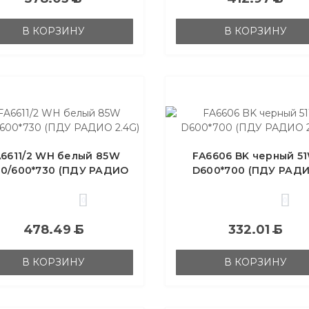
В КОРЗИНУ
В КОРЗИНУ
6611/2 WH белый 85W
FA6606 BK черный 5
0/600*730 (ПДУ РАДИО
D600*700 (ПДУ РАД
2.4G)
2.4G)
0
0
478.49
Б
332.01
Б
В КОРЗИНУ
В КОРЗИНУ