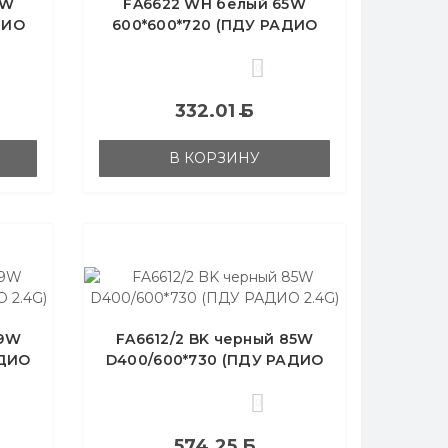
5W
FA6622 WH белый 65W
ДИО
600*600*720 (ПДУ РАДИО
2.4G)
0
332.01
Б
В КОРЗИНУ
19W
FA6612/2 BK черный 85W
АДИО
D400/600*730 (ПДУ РАДИО
2.4G)
0
574.25
Б