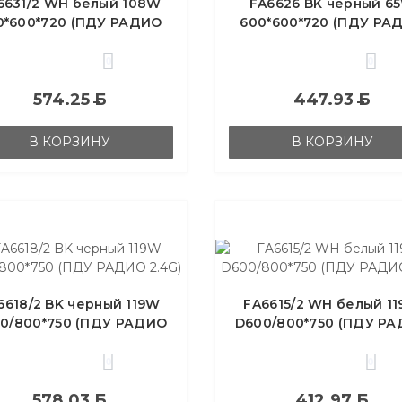
6631/2 WH белый 108W
FA6626 BK черный 6
0*600*720 (ПДУ РАДИО
600*600*720 (ПДУ РА
2.4G)
2.4G)
0
0
574.25
Б
447.93
Б
В КОРЗИНУ
В КОРЗИНУ
6618/2 BK черный 119W
FA6615/2 WH белый 1
0/800*750 (ПДУ РАДИО
D600/800*750 (ПДУ Р
2.4G)
2.4G)
0
0
578.03
Б
412.97
Б