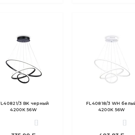
FL40821/3 BK черный
FL40818/3 WH белы
4200K 56W
4200K 56W
00/400/600*1300 (без
D200/400/600*1300 (
ПДУ)
ПДУ)
0
0