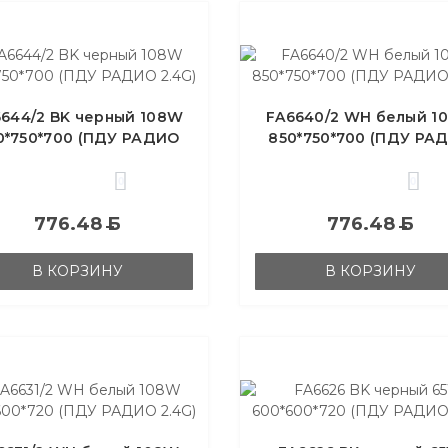
644/2 BK черный 108W
FA6640/2 WH белый 1
0*750*700 (ПДУ РАДИО
850*750*700 (ПДУ РА
2.4G)
2.4G)
0
0
776.48
Б
776.48
Б
В КОРЗИНУ
В КОРЗИНУ