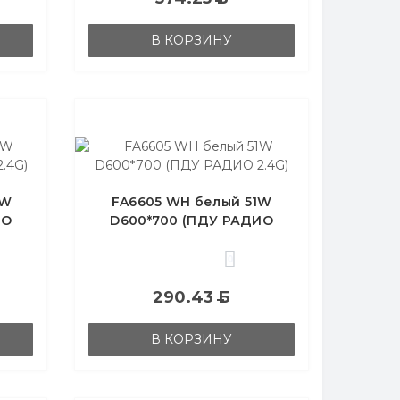
В КОРЗИНУ
1W
FA6605 WH белый 51W
ИО
D600*700 (ПДУ РАДИО
2.4G)
0
290.43
Б
В КОРЗИНУ