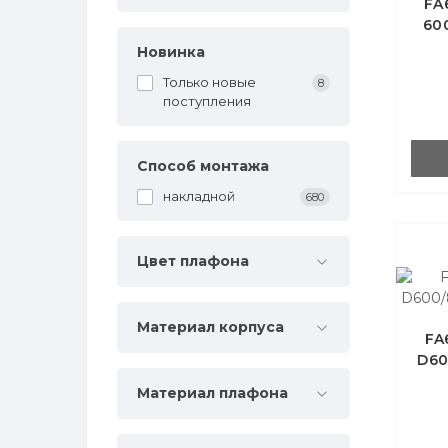
FA
60
Новинка
Только новые
8
поступления
Способ монтажа
накладной
680
Цвет плафона
Материал корпуса
FA
D60
Материал плафона