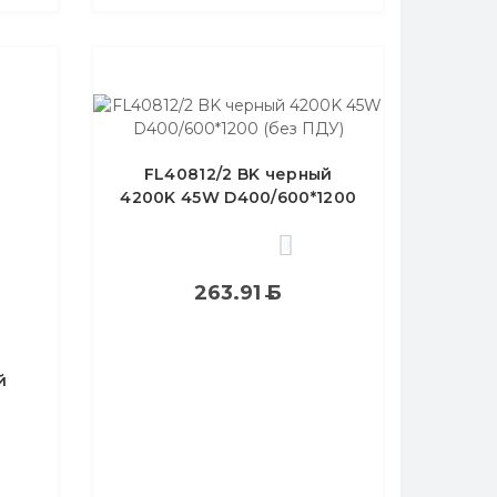
FL40812/2 BK черный
4200K 45W D400/600*1200
(без ПДУ)
0
263.91
Б
й
без