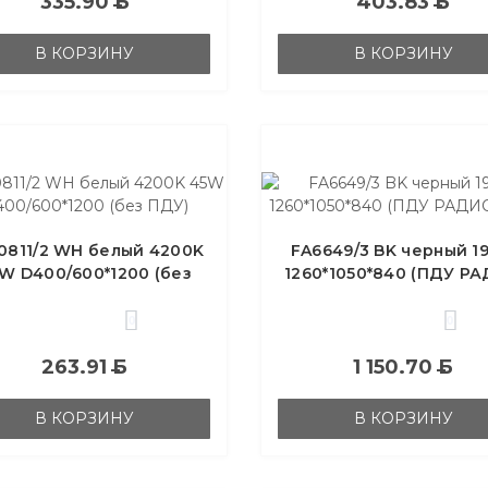
335.90
Б
403.83
Б
В КОРЗИНУ
В КОРЗИНУ
0811/2 WH белый 4200K
FA6649/3 BK черный 1
W D400/600*1200 (без
1260*1050*840 (ПДУ Р
ПДУ)
2.4G)
0
0
263.91
Б
1 150.70
Б
В КОРЗИНУ
В КОРЗИНУ