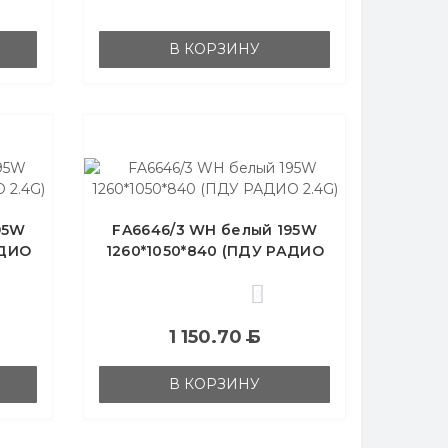
В КОРЗИНУ
95W
FA6646/3 WH белый 195W
АДИО
1260*1050*840 (ПДУ РАДИО
2.4G)
0
1 150.70
Б
В КОРЗИНУ