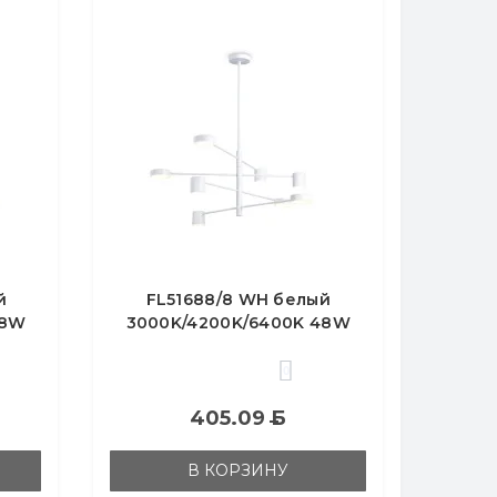
й
FL51688/8 WH белый
48W
3000K/4200K/6400K 48W
)
D900*1000 (без ПДУ)
0
405.09
Б
В КОРЗИНУ