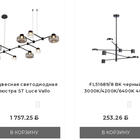
двесная светодиодная
FL51689/8 BK черны
люстра ST Luce Vallo
3000K/4200K/6400K 
SL6005.403.08
D900*1000 (без ПДУ
0
0
1 757.25
Б
253.26
Б
В КОРЗИНУ
В КОРЗИНУ