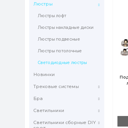
Люстры
Люстры лофт
Люстры накладные диски
Люстры подвесные
Люстры потолочные
Светодиодные люстры
Новинки
По
Трековые системы
Бра
Трековые светильники
Шинопровод
Светильники
Классические бра
Магнитная трековая
Светодиодные бра
Светильники сборные DIY
Карданные светильники
система GS star