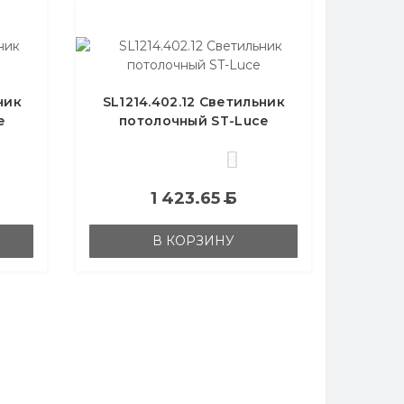
ник
SL1214.402.12 Светильник
e
потолочный ST-Luce
0
1 423.65
Б
В КОРЗИНУ