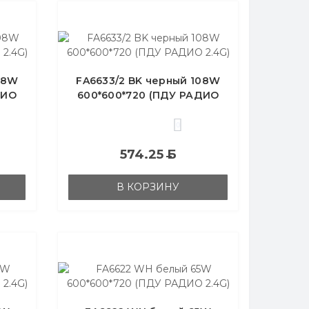
08W
FA6633/2 BK черный 108W
ДИО
600*600*720 (ПДУ РАДИО
2.4G)
0
574.25
Б
В КОРЗИНУ