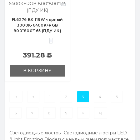
FL6276 BK 119W черный
3000K-6400K+RGB
800*800*165 (ПДУ ИК)
0
391.28
Б
В КОРЗИНУ
|<
<
1
2
3
4
5
6
7
8
9
>
>|
Светодиодные люстры. Светодиодные люстры LED
(Light Emitting Diodes) с каждым днем получают все