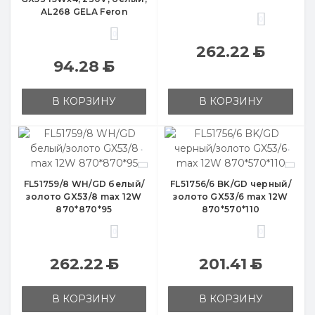
AL268 GELA Feron
0
0
262.22
Б
94.28
Б
В КОРЗИНУ
В КОРЗИНУ
FL51759/8 WH/GD белый/
FL51756/6 BK/GD черный/
золото GX53/8 max 12W
золото GX53/6 max 12W
870*870*95
870*570*110
0
0
262.22
Б
201.41
Б
В КОРЗИНУ
В КОРЗИНУ