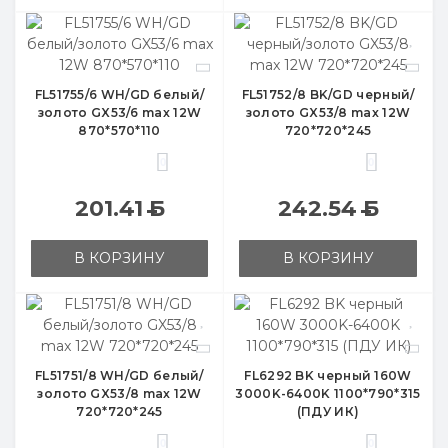
FL51755/6 WH/GD белый/
FL51752/8 BK/GD черный/
золото GX53/6 max 12W
золото GX53/8 max 12W
870*570*110
720*720*245
0
0
201.41
Б
242.54
Б
В КОРЗИНУ
В КОРЗИНУ
FL51751/8 WH/GD белый/
FL6292 BK черный 160W
золото GX53/8 max 12W
3000K-6400K 1100*790*315
720*720*245
(ПДУ ИК)
0
0