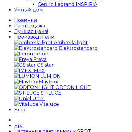
Серия Legrand INSPIRIA
Умный дом
Новинки
Распродажа
Лучшая цена!
Производители
Ambrella light
Elektrostandard
Feron
Freya
GS star
IMEX
LUMION
Maytoni
ODEON LIGHT
ST-LUCE
Uniel
Vitaluce
Блог
Бра
Настенные светильники SPOT