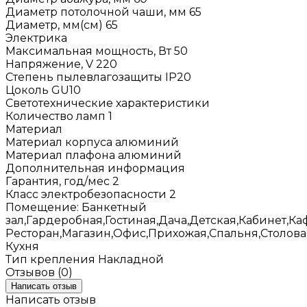
Диаметр потолочной чаши, мм
65
Диаметр, мм(см)
65
Электрика
Максимальная мощность, Вт
50
Напряжение, V
220
Степень пылевлагозащиты
IP20
Цоколь
GU10
Светотехнические характеристики
Количество ламп
1
Материал
Материал корпуса
алюминий
Материал плафона
алюминий
Дополнительная информация
Гарантия, год/мес
2
Класс электробезопасности
2
Помещение:
Банкетный
зал,Гардеробная,Гостиная,Дача,Детская,Кабинет,Ка
Ресторан,Магазин,Офис,Прихожая,Спальня,Столова
Кухня
Тип крепления
Накладной
Отзывов (0)
Написать отзыв
Написать отзыв