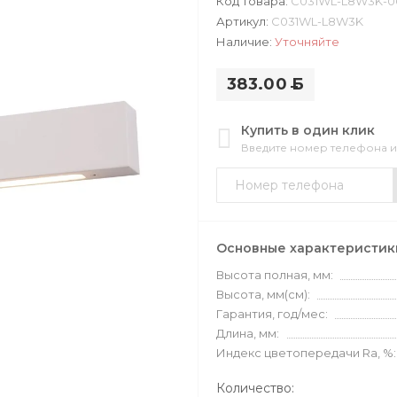
Код товара:
C031WL-L8W3K-0
Артикул:
C031WL-L8W3K
Наличие:
Уточняйте
383.00
Б
Купить в один клик
Введите номер телефона 
Основные характеристик
Высота полная, мм:
Высота, мм(см):
Гарантия, год/мес:
Длина, мм:
Индекс цветопередачи Ra, %:
Количество: