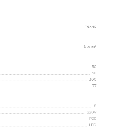
техно
белый
50
50
300
77
8
220V
IP20
LED