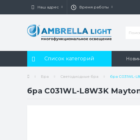
Наш адрес
Время работы
Список категорий
Нови
Бра
Светодиодные бра
бра C031WL-L8
бра C031WL-L8W3K Mayton