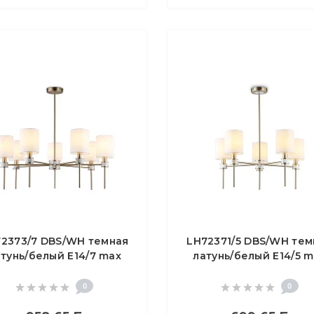
2373/7 DBS/WH темная
LH72371/5 DBS/WH тем
тунь/белый E14/7 max
латунь/белый E14/5 m
40W D840*720
40W D680*720
0
0