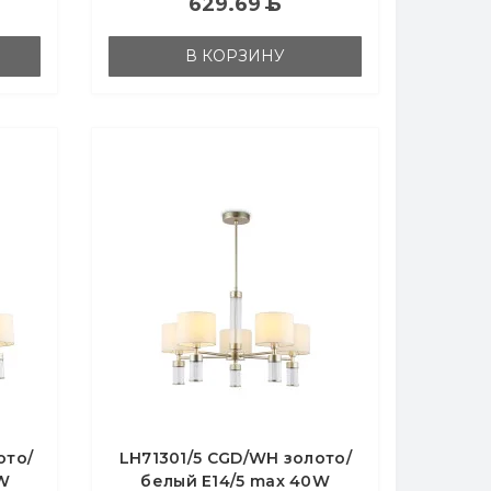
629.69
Б
В КОРЗИНУ
ото/
LH71301/5 CGD/WH золото/
W
белый E14/5 max 40W