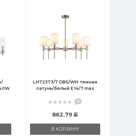
м/
LH72373/7 DBS/WH темная
 40W
латунь/белый E14/7 max
40W D840*720
0
862.79
Б
В КОРЗИНУ