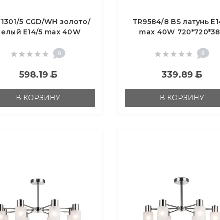
1301/5 CGD/WH золото/
TR9584/8 BS латунь E1
белый E14/5 max 40W
max 40W 720*720*38
D680*740
0
0
598.19
Б
339.89
Б
В КОРЗИНУ
В КОРЗИНУ