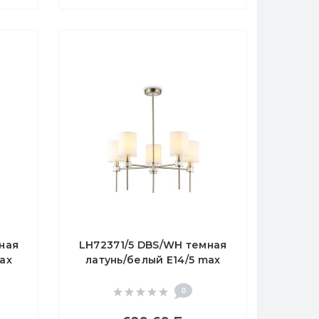
ная
LH72371/5 DBS/WH темная
ax
латунь/белый E14/5 max
40W D680*720
0