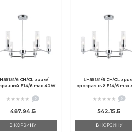
H55151/6 CH/CL хром/
LH55151/6 CH/CL хро
зрачный E14/6 max 40W
прозрачный E14/6 max
D675*520
D675*520
0
0
487.94
Б
542.15
Б
В КОРЗИНУ
В КОРЗИНУ