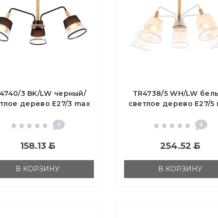
4740/3 BK/LW черный/
TR4738/5 WH/LW бел
тлое дерево E27/3 max
светлое дерево E27/5
40W D760*350
40W D760*350
0
0
158.13
Б
254.52
Б
В КОРЗИНУ
В КОРЗИНУ