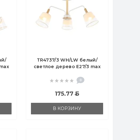
ый/
TR4737/3 WH/LW белый/
 max
светлое дерево E27/3 max
40W D760*350
0
175.77
Б
В КОРЗИНУ