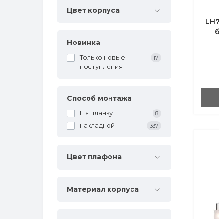
Цвет корпуса
LH7
Новинка
Только новые
17
поступления
Способ монтажа
На планку
8
накладной
337
Цвет плафона
Материал корпуса