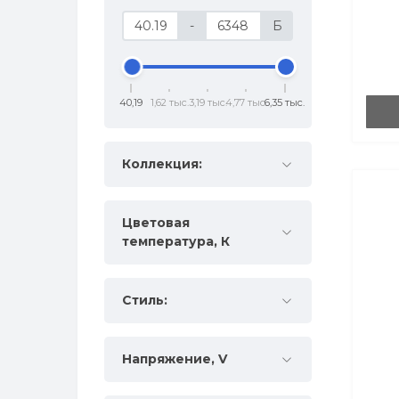
помещений IP67
-
Б
40,19
1,62 тыс.
3,19 тыс.
4,77 тыс.
6,35 тыс.
Коллекция:
Цветовая
температура, К
Стиль:
Напряжение, V