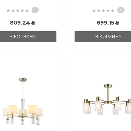
D860*740
D860*740
0
0
809.24
Б
899.15
Б
В КОРЗИНУ
В КОРЗИНУ