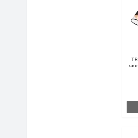
TR
све