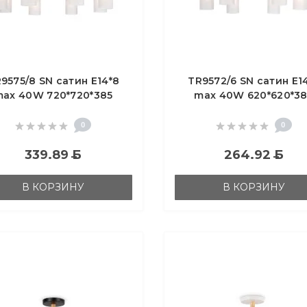
9575/8 SN сатин E14*8
TR9572/6 SN сатин E1
max 40W 720*720*385
max 40W 620*620*38
0
0
339.89
Б
264.92
Б
В КОРЗИНУ
В КОРЗИНУ