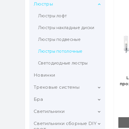
Люстры
Люстры лофт
Люстры накладные диски
Люстры подвесные
Люстры потолочные
Светодиодные люстры
Новинки
L
про
Трековые системы
Бра
Трековые светильники
Шинопровод
Светильники
Классические бра
Магнитная трековая
Светодиодные бра
Светильники сборные DIY
Карданные светильники
система GS star