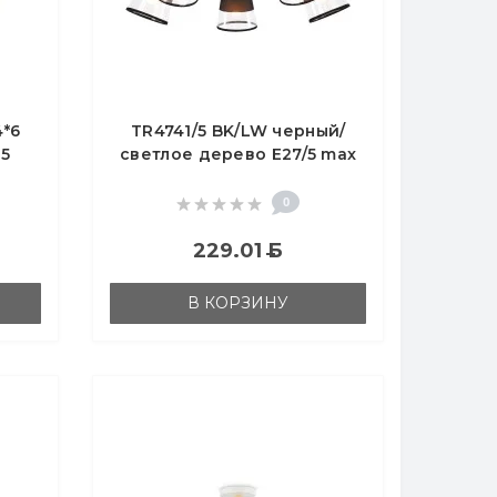
4*6
TR4741/5 BK/LW черный/
5
светлое дерево E27/5 max
40W D760*350
0
229.01
Б
В КОРЗИНУ