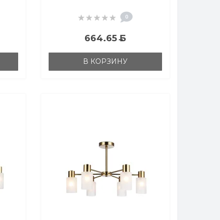
D680*740
0
664.65
Б
В КОРЗИНУ