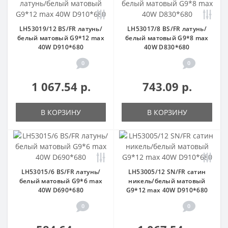
LH53019/12 BS/FR латунь/
LH53017/8 BS/FR латунь/
белый матовый G9*12 max
белый матовый G9*8 max
40W D910*680
40W D830*680
0
0
1 067.54 р.
743.09 р.
В КОРЗИНУ
В КОРЗИНУ
LH53015/6 BS/FR латунь/
LH53005/12 SN/FR сатин
белый матовый G9*6 max
никель/белый матовый
40W D690*680
G9*12 max 40W D910*680
0
0