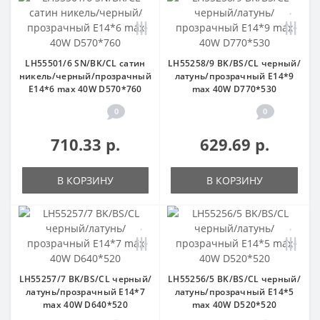
LH55501/6 SN/BK/CL сатин
LH55258/9 BK/BS/CL черный/
никель/черный/прозрачный
латунь/прозрачный E14*9
E14*6 max 40W D570*760
max 40W D770*530
0
0
710.33 р.
629.69 р.
В КОРЗИНУ
В КОРЗИНУ
LH55257/7 BK/BS/CL черный/
LH55256/5 BK/BS/CL черный/
латунь/прозрачный E14*7
латунь/прозрачный E14*5
max 40W D640*520
max 40W D520*520