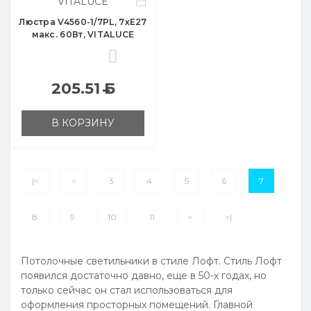
Люстра V4560-1/7PL, 7хЕ27
макс. 60Вт, VITALUCE
0
205.51
Б
В КОРЗИНУ
|<
<
3
4
5
6
7
8
9
10
11
>
>|
Потолочные светильники в стиле Лофт. Стиль Лофт
появился достаточно давно, еще в 50-х годах, но
только сейчас он стал использоваться для
оформления просторных помещений. Главной