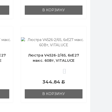
В КОРЗИНУ
Е27
Люстра V4526-2/6S, 6хЕ27
E
макс. 60Вт, VITALUCE
0
344.84
Б
В КОРЗИНУ