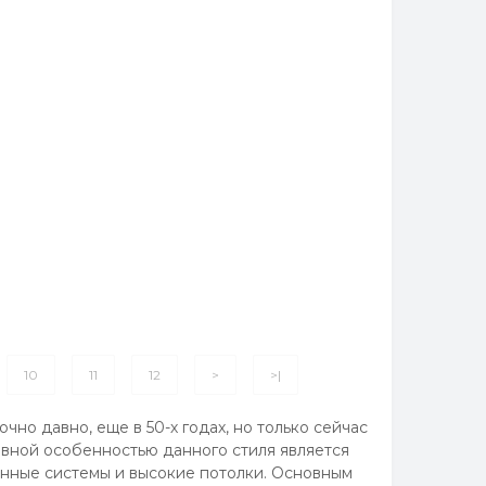
10
11
12
>
>|
но давно, еще в 50-х годах, но только сейчас
авной особенностью данного стиля является
онные системы и высокие потолки. Основным