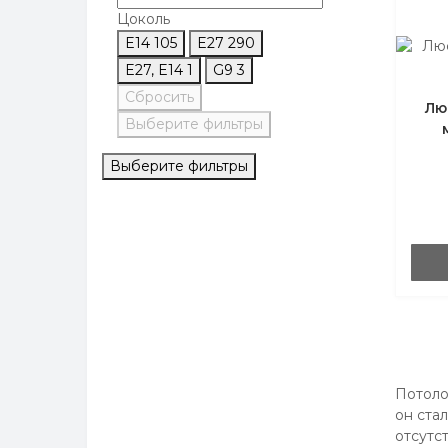
Цоколь
E14
105
E27
290
E27, E14
1
G9
3
Сбросить
Лю
Выберите фильтры
Выберите фильтры
Потоло
он ста
отсутс