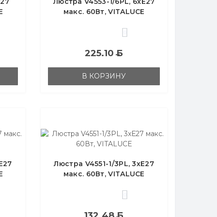
Е27
Люстра V4553-1/6PL, 6хЕ27
E
макс. 60Вт, VITALUCE
0
225.10
Б
В КОРЗИНУ
Е27
Люстра V4551-1/3PL, 3хЕ27
E
макс. 60Вт, VITALUCE
0
132.48
Б