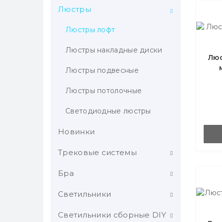
Люстры
Люстры лофт
Люстры накладные диски
Люс
Люстры подвесные
Люстры потолочные
Светодиодные люстры
Новинки
Трековые системы
Бра
Трековые светильники
Шинопровод
Светильники
Классические бра
Магнитная трековая
Светодиодные бра
Светильники сборные DIY
Карданные светильники