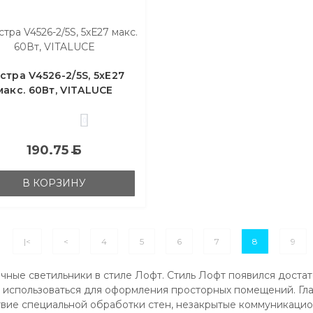
стра V4526-2/5S, 5хЕ27
макс. 60Вт, VITALUCE
0
190.75
Б
В КОРЗИНУ
|<
<
4
5
6
7
8
9
чные светильники в стиле Лофт. Стиль Лофт появился достаточ
л использоваться для оформления просторных помещений. Гл
твие специальной обработки стен, незакрытые коммуникаци