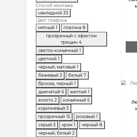
Способ монтажа
накладной
33
Цвет плафона
мятный
1
платина
8
прозрачный с эфектом
трещин
4
светло-коньячный
1
цветной
1
черный, матовый
1
бежевый
3
белый
7
бронза, черный
1
дымчатый
6
желтый
1
золото
2
коньячный
5
Лю
коричневый
3
прозрачный
15
розовый
1
серый
3
хром
1
черный
8
черный, белый
2