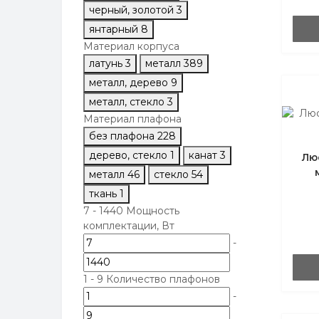
черный, золотой
3
янтарный
8
Материал корпуса
латунь
3
металл
389
металл, дерево
9
металл, стекло
3
Материал плафона
без плафона
228
дерево, стекло
1
канат
3
Лю
металл
46
стекло
54
ткань
1
7
-
1440
Мощность
комплектации, Вт
-
1
-
9
Количество плафонов
-