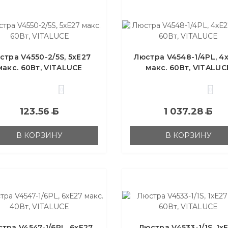
стра V4550-2/5S, 5хЕ27
Люстра V4548-1/4PL, 4
макс. 60Вт, VITALUCE
макс. 60Вт, VITALUC
0
0
123.56
Б
1 037.28
Б
В КОРЗИНУ
В КОРЗИНУ
тра V4547-1/6PL, 6хЕ27
Люстра V4533-1/1S, 1х