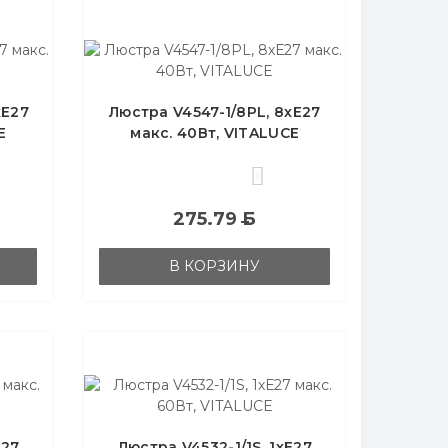
хЕ27
Люстра V4547-1/8PL, 8хЕ27
E
макс. 40Вт, VITALUCE
0
275.79
Б
В КОРЗИНУ
Е27
Люстра V4532-1/1S, 1хЕ27