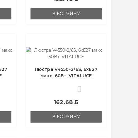
В КОРЗИНУ
Е27
Люстра V4550-2/6S, 6хЕ27
E
макс. 60Вт, VITALUCE
0
162.68
Б
В КОРЗИНУ