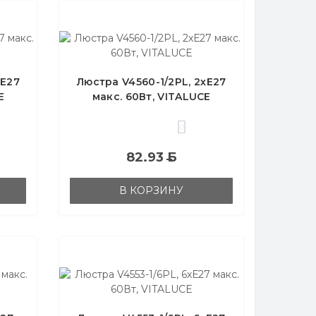
хЕ27
Люстра V4560-1/2PL, 2хЕ27
E
макс. 60Вт, VITALUCE
0
82.93
Б
В КОРЗИНУ