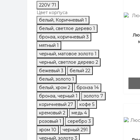
помещений IP67
220V
71
Цвет корпуса
белый, Коричневый
1
белый, светлое дерево
1
Лю
бронза, коричневый
3
мятный
1
черный, матовое золото
1
черный, светлое дерево
2
бежевый
3
белый
22
белый, золото
1
белый, хром
2
бронза
14
бронза, черный
1
золото
7
коричневый
27
кофе
5
кремовый
2
медь
4
розовый
1
серебро
3
хром
10
черный
291
черный, золото
3
Люс