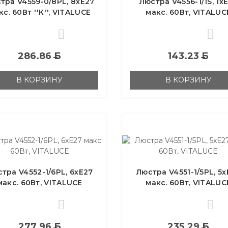
тра V4559-0/8PL, 8хЕ27
Люстра V4556-1/1S, 1х
кс. 60Вт ''К'', VITALUCE
макс. 60Вт, VITALUC
0
0
286.86
Б
143.23
Б
В КОРЗИНУ
В КОРЗИНУ
тра V4552-1/6PL, 6хЕ27
Люстра V4551-1/5PL, 5х
макс. 60Вт, VITALUCE
макс. 60Вт, VITALUC
0
0
277.96
Б
235.29
Б