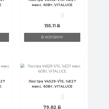
E
макс. 60Вт, VITALUCE
0
155.11
Б
В КОРЗИНУ
Е27
Люстра V4529-1/1S, 1хЕ27
E
макс. 60Вт, VITALUCE
0
79.82
Б