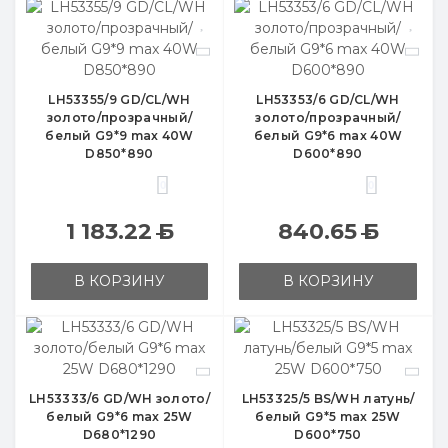
LH53355/9 GD/CL/WH
LH53353/6 GD/CL/WH
золото/прозрачный/
золото/прозрачный/
белый G9*9 max 40W
белый G9*6 max 40W
D850*890
D600*890
0
0
1 183.22
Б
840.65
Б
В КОРЗИНУ
В КОРЗИНУ
LH53333/6 GD/WH золото/
LH53325/5 BS/WH латунь/
белый G9*6 max 25W
белый G9*5 max 25W
D680*1290
D600*750