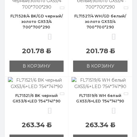
FL71528/4 BK/GD черный/
FL71527/4 WH/GD белый/
золото GX53/4
золото GX53/4
700*700*290
700*700*290
0
0
201.78
Б
201.78
Б
В КОРЗИНУ
В КОРЗИНУ
FL71521/6 BK черный
FL71519/6 WH белый
GX53/6+LED 754*741*90
GX53/6+LED 754*741*90
0
0
263.34
Б
263.34
Б