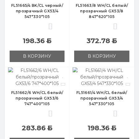
FL51665/4 BK/CL черный/
FL51663/8 WH/CL белый/
прозрачный GX53/4
прозрачный GX53/8
547*330*105
847*620*105
0
0
198.36
Б
372.78
Б
В КОРЗИНУ
В КОРЗИНУ
FL51662/6 WH/CL белый/
FL51661/4 WH/CL белый/
прозрачный GX53/6
прозрачный GX53/4
747*400*105
547*330*105
0
0
283.86
Б
198.36
Б