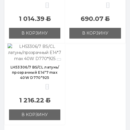
0
0
1 014.39
Б
690.07
Б
В КОРЗИНУ
В КОРЗИНУ
LH53306/7 BS/CL латунь/
прозрачный E14*7 max
40W D770*925
0
1 216.22
Б
В КОРЗИНУ