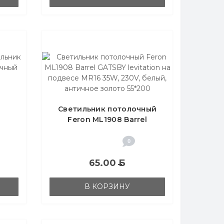
Светильник потолочный
Feron ML1908 Barrel
ой
GATSBY levitation на
подвесе MR16 35W, 230V,
0
белый, античное золото
55*200
65.00
Б
В КОРЗИНУ