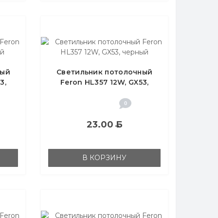
ный
Светильник потолочный
3,
Feron HL357 12W, GX53,
черный
0
23.00
Б
В КОРЗИНУ