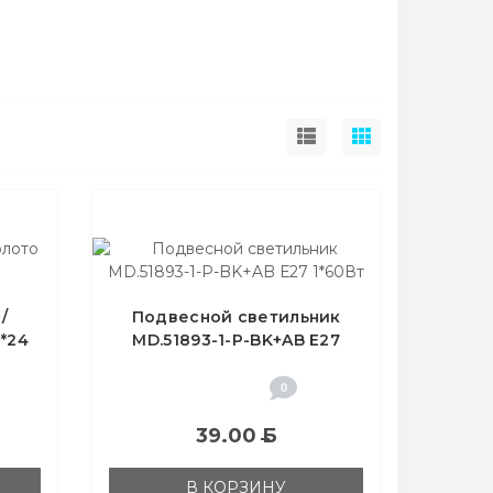
/
Подвесной светильник
*24
MD.51893-1-P-BK+AB Е27
1*60Вт
0
39.00
Б
В КОРЗИНУ