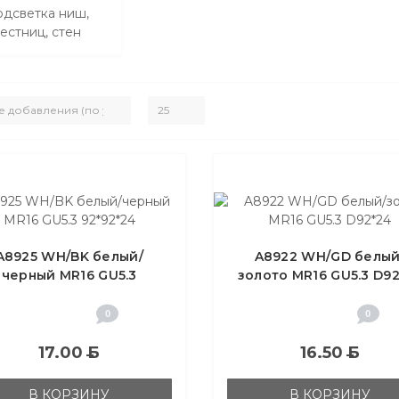
дсветка ниш,
естниц, стен
A8925 WH/BK белый/
A8922 WH/GD белый
черный MR16 GU5.3
золото MR16 GU5.3 D92
92*92*24
0
0
17.00
Б
16.50
Б
В КОРЗИНУ
В КОРЗИНУ