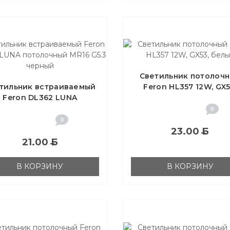
Светильник потолоч
тильник встраиваемый
Feron HL357 12W, GX5
Feron DL362 LUNA
белый
отолочный MR16 G5.3
0
черный
0
23.00
Б
21.00
Б
В КОРЗИНУ
В КОРЗИНУ