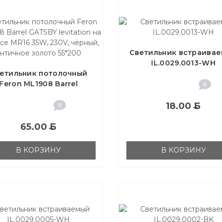
Светильник встраива
IL.0029.0013-WH
етильник потолочный
Feron ML1908 Barrel
0
GATSBY levitation на
двесе MR16 35W, 230V,
18.00
Б
0
рный, античное золото
55*200
65.00
Б
В КОРЗИНУ
В КОРЗИНУ