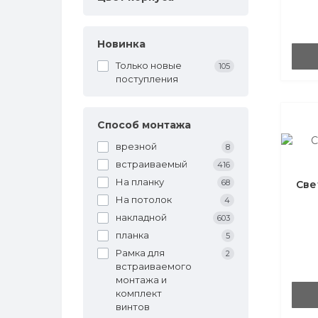
Новинка
Только новые
105
поступления
Способ монтажа
врезной
8
встраиваемый
416
На планку
68
Све
На потолок
4
накладной
603
планка
5
Рамка для
2
встраиваемого
монтажа и
комплект
винтов