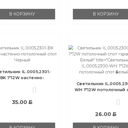
В КОРЗИНУ
В КОРЗИНУ
Б
елый" title="Светильн
IL.0005.2300-WH 1*12
етильник IL.0005.2301-
потолочный спот
Б
елый
BK 1*12W настенно-
толочный спот Черный
Светильник IL.0005.23
WH 1*12W потолочный 
0
Б
елый
35.00
Б
0
26.00
Б
В КОРЗИНУ
В КОРЗИНУ