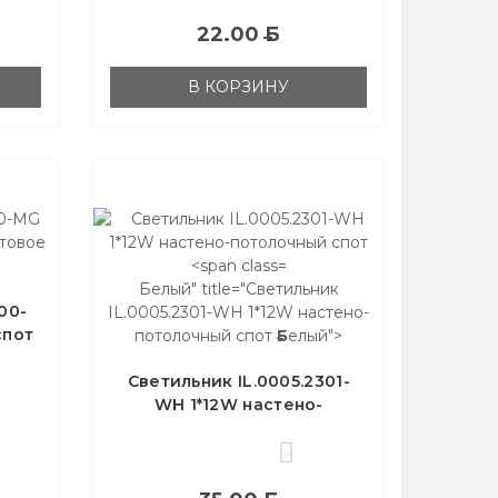
22.00
Б
В КОРЗИНУ
Б
елый" title="Светильник
00-
IL.0005.2301-WH 1*12W настено-
спот
потолочный спот
Б
елый">
Светильник IL.0005.2301-
WH 1*12W настено-
потолочный спот
Б
елый
0