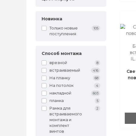
Новинка
Только новые
105
поступления
Б
вс
Способ монтажа
IL
врезной
8
встраиваемый
416
Све
пов
На планку
68
На потолок
4
накладной
603
планка
5
Рамка для
2
встраиваемого
монтажа и
комплект
винтов