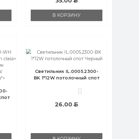
35.00
Б
В КОРЗИНУ
ик
Светильник IL.0005.2300-
W
BK 1*12W потолочный спот
">
Черный
00-
0
спот
26.00
Б
В КОРЗИНУ