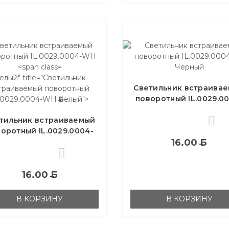
елый" title="Светильник
Светильник встраива
траиваемый поворотный
поворотный IL.0029.0
.0029.0004-WH
Б
елый">
BK Черный
тильник встраиваемый
0
оротный IL.0029.0004-
WH
Б
елый
16.00
Б
0
16.00
Б
В КОРЗИНУ
В КОРЗИНУ