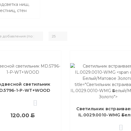
дсветка ниш,
естниц, стен
Б
елый/Матовое Золот
одвесной светильник
title="Светильник встраив
D.5796-1-P-WT+WOOD
IL.0029.0010-WMG
Б
елый/М
Золото">
0
Светильник встраива
120.00
Б
IL.0029.0010-WMG
Б
ел
Матовое Золото
0