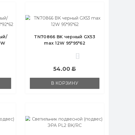
ый/
TN70866 BK черный GX53
2W
max 12W 95*95*62
0
54.00
Б
В КОРЗИНУ