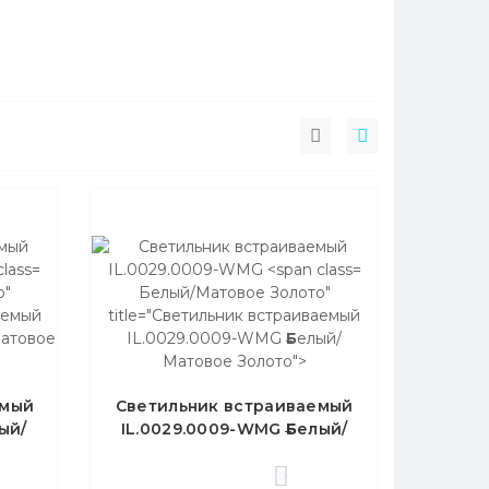
о"
Б
елый/Матовое Золото"
аемый
title="Светильник встраиваемый
атовое
IL.0029.0009-WMG
Б
елый/
Матовое Золото">
емый
Светильник встраиваемый
ый/
IL.0029.0009-WMG
Б
елый/
Матовое Золото
0