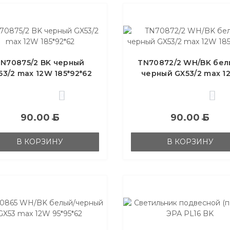
TN70875/2 BK черный
TN70872/2 WH/BK бел
53/2 max 12W 185*92*62
черный GX53/2 max 1
185*92*62
0
0
90.00
Б
90.00
Б
В КОРЗИНУ
В КОРЗИНУ