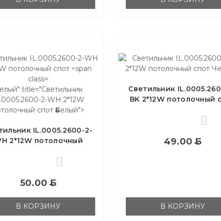
Светильник IL.0005.260
елый" title="Светильник
BK 2*12W потолочный 
L.0005.2600-2-WH 2*12W
Черный
отолочный спот
Б
елый">
0
тильник IL.0005.2600-2-
H 2*12W потолочный
49.00
Б
спот
Б
елый
0
50.00
Б
В КОРЗИНУ
В КОРЗИНУ