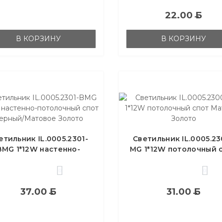
22.00
Б
В КОРЗИНУ
В КОРЗИНУ
етильник IL.0005.2301-
Светильник IL.0005.23
BMG 1*12W настенно-
MG 1*12W потолочный 
олочный спот Черный/
Матовое Золото
Матовое Золото
0
0
37.00
Б
31.00
Б