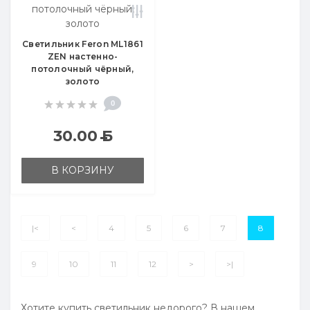
Светильник Feron ML1861
ZEN настенно-
потолочный чёрный,
золото
0
30.00
Б
В КОРЗИНУ
|<
<
4
5
6
7
8
9
10
11
12
>
>|
Хотите купить светильник недорого? В нашем