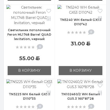
TN5240 WH белый GX53
D110*42
Светильник потолочный
0
Feron ML1748 Barrel QUAD
levitation, черный
31.00
Б
0
55.00
Б
В КОРЗИНУ
В КОРЗИНУ
TN5225 WH белый GX53
TN102460/2 WH белый
D110*35
GU5.3 160*81*28
0
0