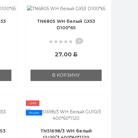
X53
TN6805 WH белый GX53
D100*65
0
27.00
Б
В КОРЗИНУ
-24%
Акция
X53
TN51698/3 WH белый
GU10/3 400*60*1120