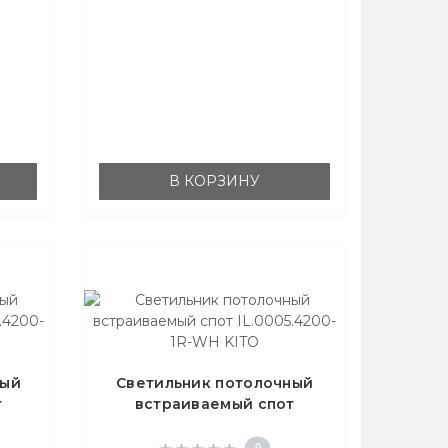
В КОРЗИНУ
ный
Светильник потолочный
т
встраиваемый спот
ITO
IL.0005.4200-1R-WH KITO
0