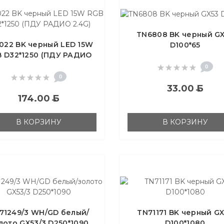
TN6808 BK черный G
022 BK черный LED 15W
D100*65
 D32*1250 (ПДУ РАДИО
2.4G)
0
0
33.00
Б
174.00
Б
В КОРЗИНУ
В КОРЗИНУ
71249/3 WH/GD белый/
TN71171 BK черный G
лото GX53/3 D250*1090
D100*1080