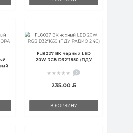
FL8027 BK черный LED
мый
20W RGB D32*1650 (ПДУ
вый
РАДИО 2.4G)
0
235.00
Б
В КОРЗИНУ