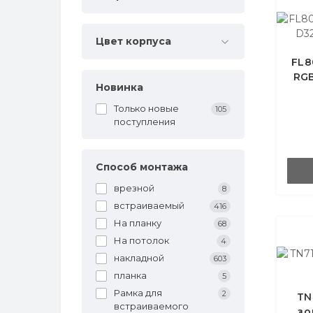
Цвет корпуса
FL8
RGB
Новинка
Только новые
105
поступления
Способ монтажа
врезной
8
встраиваемый
416
На планку
68
На потолок
4
накладной
603
планка
5
Рамка для
2
TN
встраиваемого
зо