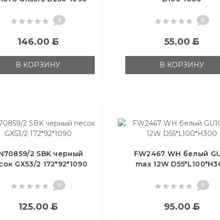
0
0
146.00
Б
55.00
Б
В КОРЗИНУ
В КОРЗИНУ
N70859/2 SBK черный
FW2467 WH белый G
сок GX53/2 172*92*1090
max 12W D55*L100*H3
0
0
125.00
Б
95.00
Б