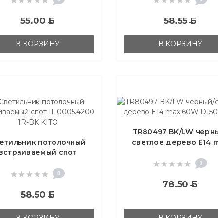
55.00
Б
58.55
Б
В КОРЗИНУ
В КОРЗИНУ
TR80497 BK/LW черн
етильник потолочный
светлое дерево E14 
встраиваемый спот
60W D150*1000
.0005.4200-1R-BK KITO
0
0
78.50
Б
58.50
Б
В КОРЗИНУ
В КОРЗИНУ