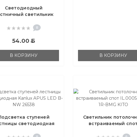
Светодиодный
стничный светильник
PUS LED W-CW 26841
0
54.00
Б
В КОРЗИНУ
В КОРЗИНУ
Подсветка ступеней
Светильник потолоч
стницы светодиодная
встраиваемый спо
anlux APUS LED B-NW
IL.0005.4200-1R-BMG K
26538
0
0