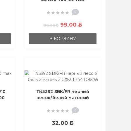
0
99.00
Б
130.00
Б
В КОРЗИНУ
U10
TN5392 SBK/FR черный
00
песок/белый матовый
GX53 IP44 D85*55
0
32.00
Б