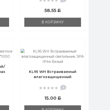
58.55
Б
В КОРЗИНУ
ый/
max
KL95 WH Встраиваемый
влагозащищенный
светильник ЭРА IP44
белый
0
15.00
Б
В КОРЗИНУ