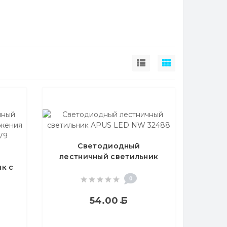
Светодиодный
лестничный светильник
к с
APUS LED NW 32488
PUS
0
54.00
Б