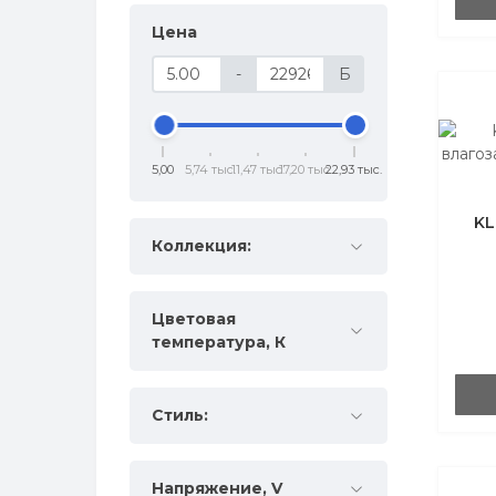
Цена
-
Б
5,00
5,74 тыс.
11,47 тыс.
17,20 тыс.
22,93 тыс.
KL
Коллекция:
Цветовая
температура, К
Стиль:
Напряжение, V