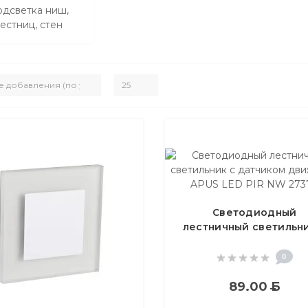
дсветка ниш,
естниц, стен
Светодиодный
лестничный светильни
датчиком движения A
LED PIR NW 27379
0
89.00
Б